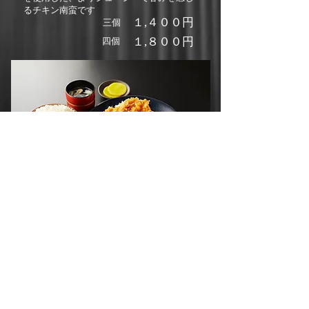
るチキン南蛮です
１,４０
０円
三個
１,
８００円
四個
若鶏むね肉使用
特製甘酢のチキン南蛮定食
タルタルソースのないチキン南蛮です。
上記二種とは違う、酸味と旨味の強い南蛮酢
を使用
１,１００円
半身
１,５００円
一枚肉