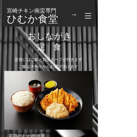
宮崎チキン南蛮専門
→
ひむか食堂
おしながき
定 食
定食にはご飯と鶏皮スープが付きます
ご飯は大中小からお選び頂けます
若鶏のむね肉使用