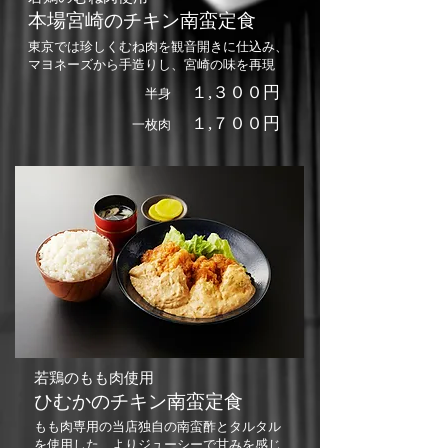
本場宮崎のチキン南蛮定食
東京では珍しくむね肉を観音開きに仕込み、
マヨネーズから手造りし、宮崎の味を再現
１,３０
０円
半身
１,７
００円
一枚肉
若鶏のもも肉使用
ひむかの
チキン南蛮定食
もも肉専用の当店独自の南蛮酢とタルタル
を使用した、よりジューシーで甘みを感じ