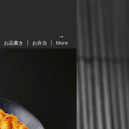
→
お品書き
お弁当
More