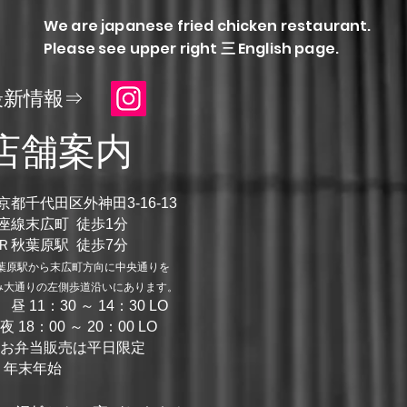
We are japanese fried chicken restaurant.
Please see upper right
三
English page.
最新情報⇒
店舗案内
都千代田区外神田3-16-13
銀座線末広町 徒歩1分
葉原駅 徒歩7
分
葉原駅から末広町方向に中央通りを
りの左側歩道沿いにあります。
 昼
11：30 ～ 14
：30 LO
00 ～ 20：00 LO
当販売は平日限定
年始
年末