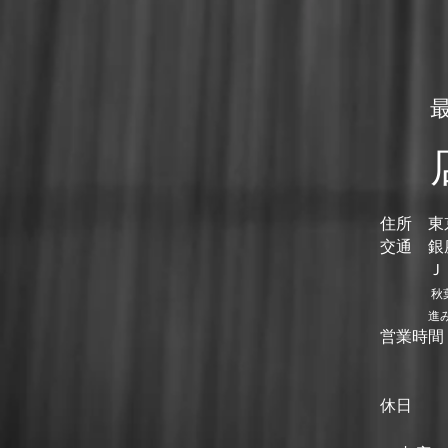
住所 東京
​交通 
ＪＲ秋
秋
進み大通
営業時間
夜 18：
お弁
休日 