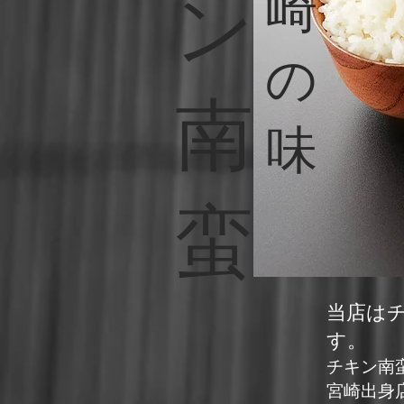
崎
ン
の
南
味
蛮
当店は
す。
チキン南
宮崎出身