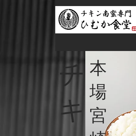
本
チ
場
キ
宮